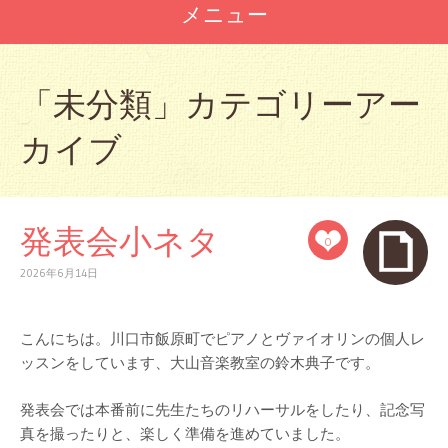
メニュー
コ
ン
「
未分類
」カテゴリーアー
テ
ン
カイブ
ツ
へ
ス
キ
ッ
発表会小ネタ
0
プ
2026年6月14日
こんにちは。川口市飯原町でピアノとヴァイオリンの個人レ
ッスンをしています、大山音楽教室の鈴木典子です。
発表会では本番前に先生たちのリハーサルをしたり、記念写
真を撮ったりと、楽しく準備を進めていました。