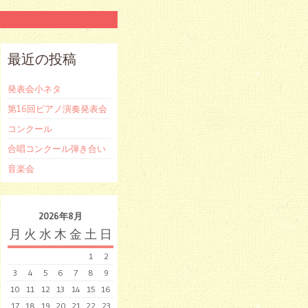
最近の投稿
発表会小ネタ
第16回ピアノ演奏発表会
コンクール
合唱コンクール弾き合い
音楽会
2026年8月
月
火
水
木
金
土
日
1
2
3
4
5
6
7
8
9
10
11
12
13
14
15
16
17
18
19
20
21
22
23