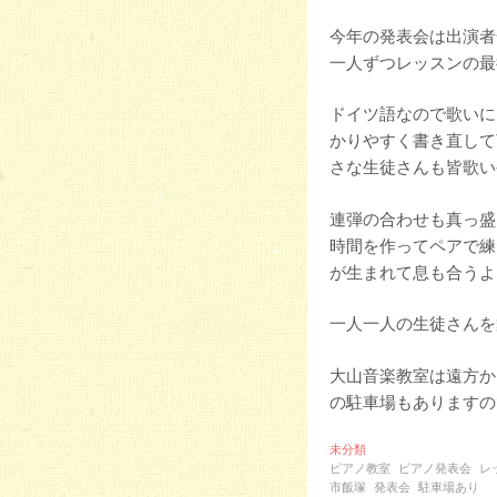
今年の発表会は出演者
一人ずつレッスンの最
ドイツ語なので歌いに
かりやすく書き直して
さな生徒さんも皆歌い
連弾の合わせも真っ盛
時間を作ってペアで練
が生まれて息も合うよ
一人一人の生徒さんを
大山音楽教室は遠方か
の駐車場もありますの
未分類
ピアノ教室
ピアノ発表会
レ
市飯塚
発表会
駐車場あり