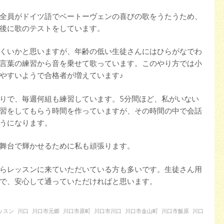
全員がドイツ語でベートーヴェンの喜びの歌をうたうため、
後に歌のテストをしています。
くいかと思いますが、年齢の低い生徒さんにはひらがなでわ
言葉の練習から音を乗せて歌っています。このやり方では小
やすいようで合格者が増えています♪
りで、毎週何組も練習しています。5分間ほど、私がいない
習をしてもらう時間を作っていますが、その時間の中で会話
うになります。
舞台で輝かせるために私も頑張ります。
らレッスンに来ていただいている方も多いです。生徒さん用
で、安心して通っていただければと思います。
ッスン
川口
川口市元郷
川口市原町
川口市川口
川口市金山町
川口市飯原
川口