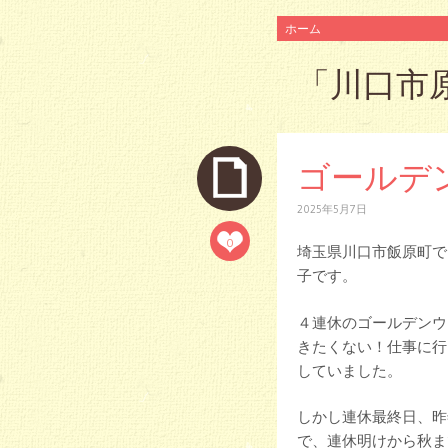
コ
ホーム
ン
テ
「
川口市
ン
ツ
へ
ス
キ
ゴールデ
ッ
プ
2025年5月7日
0
埼玉県川口市飯原町で
子です。
４連休のゴールデンウ
きたくない！仕事に行
していました。
しかし連休最終日、昨
で、連休明けから秋ま