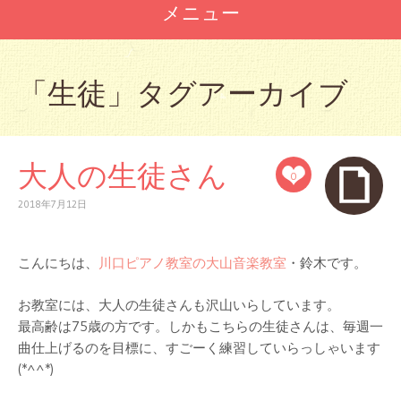
メニュー
コ
ン
「
生徒
」タグアーカイブ
テ
ン
ツ
へ
大人の生徒さん
ス
0
キ
ッ
2018年7月12日
プ
こんにちは、
川口ピアノ教室の大山音楽教室
・鈴木です。
お教室には、大人の生徒さんも沢山いらしています。
最高齢は75歳の方です。しかもこちらの生徒さんは、毎週一
曲仕上げるのを目標に、すごーく練習していらっしゃいます
(*^^*)