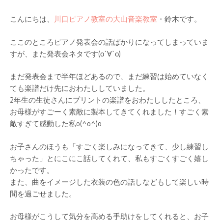
こんにちは、
川口ピアノ教室の大山音楽教室
・鈴木です。
ここのところピアノ発表会の話ばかりになってしまっていま
すが、また発表会ネタです(о´∀`о)
まだ発表会まで半年ほどあるので、まだ練習は始めていなく
ても楽譜だけ先におわたししていました。
2年生の生徒さんにプリントの楽譜をおわたししたところ、
お母様がすごーく素敵に製本してきてくれました！すごく素
敵すぎて感動した私o(^o^)o
お子さんのほうも「すごく楽しみになってきて、少し練習し
ちゃった」とにこにこ話してくれて、私もすごくすごく嬉し
かったです。
また、曲をイメージした衣装の色の話しなどもして楽しい時
間を過ごせました。
お母様がこうして気分を高める手助けをしてくれると、お子