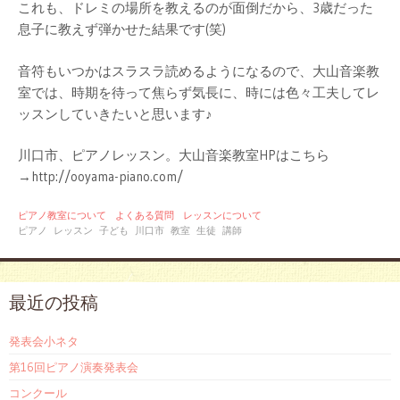
これも、ドレミの場所を教えるのが面倒だから、3歳だった
息子に教えず弾かせた結果です(笑)
音符もいつかはスラスラ読めるようになるので、大山音楽教
室では、時期を待って焦らず気長に、時には色々工夫してレ
ッスンしていきたいと思います♪
川口市、ピアノレッスン。大山音楽教室HPはこちら
→http://ooyama-piano.com/
ピアノ教室について
よくある質問
レッスンについて
ピアノ
レッスン
子ども
川口市
教室
生徒
講師
最近の投稿
発表会小ネタ
第16回ピアノ演奏発表会
コンクール