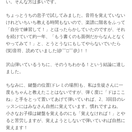
い。そんな方は多いです。
ちょっとうちの息子で試してみました。音符を覚えていない
けれどいちいち教える時間もないので、楽譜に階名をふって
「自分で練習して！」とほったらかしていたのですが、それ
を続けていて約一年、「もう書くのも面倒だからなんとなく
やってみて！」と、とうとうなにもしてやらないでいたら
(笑)音符、読めていました(@￣□￣@;)！！
沢山弾いているうちに、そのうちわかる！という結論に達し
ました。
ちなみに、鍵盤の位置(ドレミの場所)も、私は生徒さんに一
度もちゃんと教えたことはないですが、弾く度に「ドはここ
ね」と手をとって置いてあげて弾いていれば、2、3回目のレ
ッスンにはみなさん自然に覚えています。慣れですよね。
小さなお子様は鍵盤を覚えるのにも「覚えなければ！」とや
ると苦労しますが、覚えようとしないで弾いていれば自然に
覚えます！