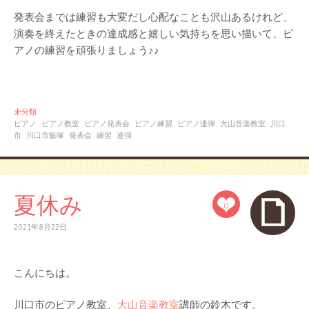
発表会までは練習も大変だし心配なことも沢山あるけれど、
演奏を終えたときの達成感と嬉しい気持ちを思い描いて、ピ
アノの練習を頑張りましょう♪♪
未分類
ピアノ
ピアノ教室
ピアノ発表会
ピアノ練習
ピアノ連弾
大山音楽教室
川口
市
川口市飯塚
発表会
練習
連弾
夏休み
0
2021年8月22日
こんにちは。
川口市のピアノ教室、
大山音楽教室
講師の鈴木です。