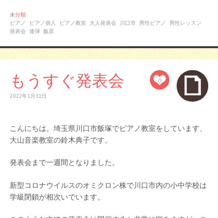
未分類
ピアノ
ピアノ個人
ピアノ教室
大人発表会
川口市
男性ピアノ
男性レッスン
発表会
連弾
飯原
もうすぐ発表会
0
2022年1月31日
こんにちは。埼玉県川口市飯塚でピアノ教室をしています、
大山音楽教室の鈴木典子です。
発表会まで一週間となりました。
新型コロナウイルスのオミクロン株で川口市内の小中学校は
学級閉鎖が相次いでいます。