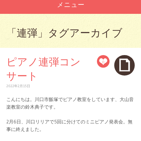
メニュー
コ
ン
「
連弾
」タグアーカイブ
テ
ン
ツ
へ
ピアノ連弾コン
ス
0
キ
ッ
サート
プ
2022年2月15日
こんにちは。川口市飯塚でピアノ教室をしています、大山音
楽教室の鈴木典子です。
2月6日、川口リリアで5回に分けてのミニピアノ発表会。無
事に終えました。