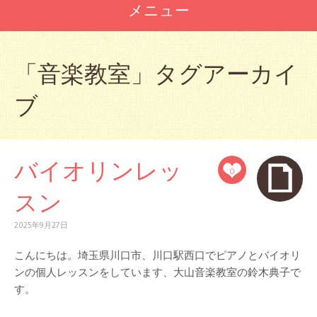
メニュー
コ
ン
「
音楽教室
」タグアーカイ
テ
ン
ブ
ツ
へ
ス
キ
ッ
バイオリンレッ
0
プ
スン
2025年9月27日
こんにちは。埼玉県川口市、川口駅西口でピアノとバイオリ
ンの個人レッスンをしています、大山音楽教室の鈴木典子で
す。