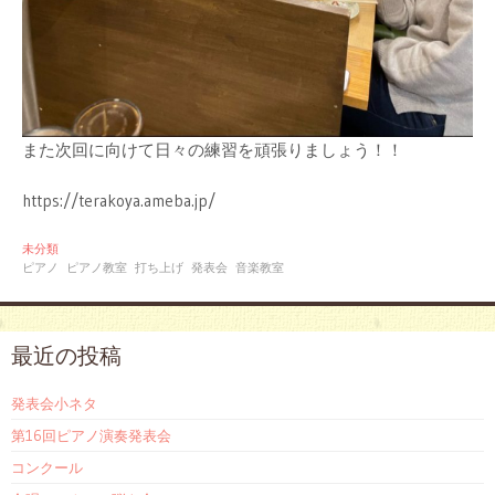
また次回に向けて日々の練習を頑張りましょう！！
https://terakoya.ameba.jp/
未分類
ピアノ
ピアノ教室
打ち上げ
発表会
音楽教室
最近の投稿
発表会小ネタ
第16回ピアノ演奏発表会
コンクール