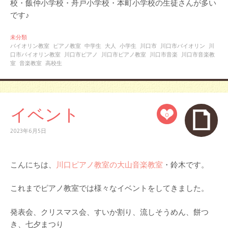
校・飯仲小学校・舟戸小学校・本町小学校の生徒さんが多い
です♪
未分類
バイオリン教室
ピアノ教室
中学生
大人
小学生
川口市
川口市バイオリン
川
口市バイオリン教室
川口市ピアノ
川口市ピアノ教室
川口市音楽
川口市音楽教
室
音楽教室
高校生
イベント
0
2023年6月5日
こんにちは、
川口ピアノ教室の大山音楽教室
・鈴木です。
これまでピアノ教室では様々なイベントをしてきました。
発表会、クリスマス会、すいか割り、流しそうめん、餅つ
き、七夕まつり