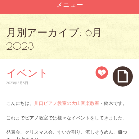
メニュー
コ
ン
月別アーカイブ:
6月
テ
ン
2023
ツ
へ
ス
キ
イベント
ッ
0
プ
2023年6月5日
こんにちは、
川口ピアノ教室の大山音楽教室
・鈴木です。
これまでピアノ教室では様々なイベントをしてきました。
発表会、クリスマス会、すいか割り、流しそうめん、餅つ