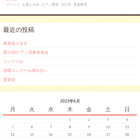
イベント
お楽しみ会
ピアノ教室
川口市
音楽教室
最近の投稿
発表会小ネタ
第16回ピアノ演奏発表会
コンクール
合唱コンクール弾き合い
音楽会
2023年6月
月
火
水
木
金
土
日
1
2
3
4
5
6
7
8
9
10
11
12
13
14
15
16
17
18