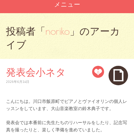
メニュー
コ
ン
投稿者「
noriko
」のアーカ
テ
ン
イブ
ツ
へ
ス
キ
ッ
発表会小ネタ
0
プ
2026年6月14日
こんにちは。川口市飯原町でピアノとヴァイオリンの個人レ
ッスンをしています、大山音楽教室の鈴木典子です。
発表会では本番前に先生たちのリハーサルをしたり、記念写
真を撮ったりと、楽しく準備を進めていました。