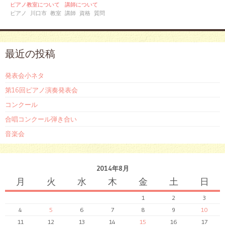
ピアノ教室について
講師について
ピアノ
川口市
教室
講師
資格
質問
最近の投稿
発表会小ネタ
第16回ピアノ演奏発表会
コンクール
合唱コンクール弾き合い
音楽会
2014年8月
月
火
水
木
金
土
日
1
2
3
4
5
6
7
8
9
10
11
12
13
14
15
16
17