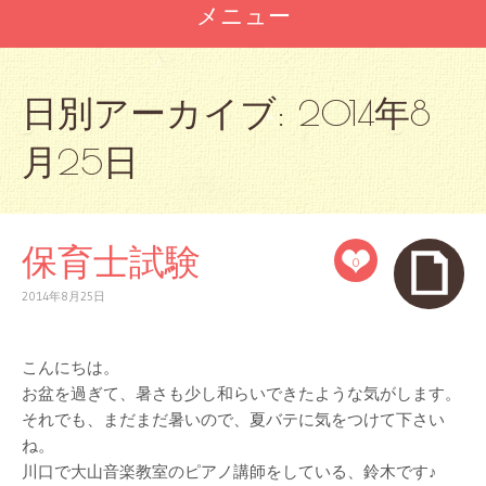
メニュー
コ
ン
日別アーカイブ:
2014年8
テ
ン
月25日
ツ
へ
ス
キ
ッ
保育士試験
0
プ
2014年8月25日
こんにちは。
お盆を過ぎて、暑さも少し和らいできたような気がします。
それでも、まだまだ暑いので、夏バテに気をつけて下さい
ね。
川口で大山音楽教室のピアノ講師をしている、鈴木です♪