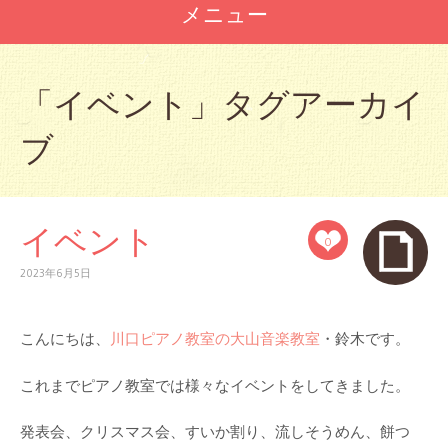
メニュー
コ
ン
「
イベント
」タグアーカイ
テ
ン
ブ
ツ
へ
ス
キ
ッ
イベント
0
プ
2023年6月5日
こんにちは、
川口ピアノ教室の大山音楽教室
・鈴木です。
これまでピアノ教室では様々なイベントをしてきました。
発表会、クリスマス会、すいか割り、流しそうめん、餅つ