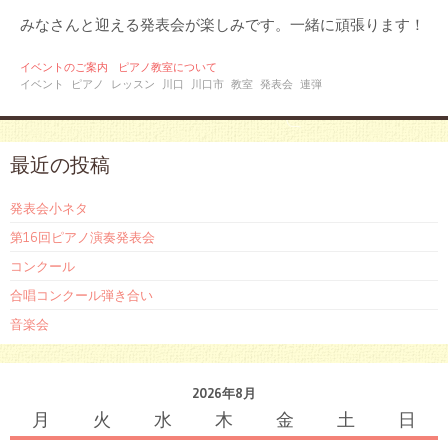
みなさんと迎える発表会が楽しみです。一緒に頑張ります！
イベントのご案内
ピアノ教室について
イベント
ピアノ
レッスン
川口
川口市
教室
発表会
連弾
最近の投稿
発表会小ネタ
第16回ピアノ演奏発表会
コンクール
合唱コンクール弾き合い
音楽会
2026年8月
月
火
水
木
金
土
日