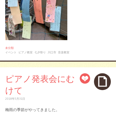
未分類
イベント
ピアノ教室
七夕祭り
川口市
音楽教室
ピアノ発表会にむ
0
けて
2018年5月31日
梅雨の季節がやってきました。