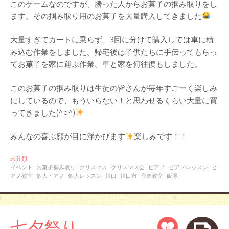
このゲームなのですが、勝った人からお菓子の掴み取りをし
ます。その掴み取り用のお菓子を大量購入してきました
大量すぎてカートに乗らず、3回に分けて購入しては車に積
み込む作業をしました。帰宅後は子供たちに手伝ってもらっ
てお菓子を家に運ぶ作業。車と家を何往復もしました。
このお菓子の掴み取りは生徒の皆さんが毎年すごーく楽しみ
にしているので、もういらない！と思わせるくらい大量に買
ってきました(^○^)
みんなの喜ぶ顔が目に浮かびます
楽しみです！！
未分類
イベント
お菓子掴み取り
クリスマス
クリスマス会
ピアノ
ピアノレッスン
ピ
アノ教室
個人ピアノ
個人レッスン
川口
川口市
音楽教室
飯塚
七夕祭り
0