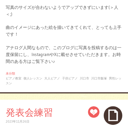
写真のサイズが合わないようでアップできずにいます(＞人
＜;)
曲のイメージにあった絵を描いてきてくれて、とっても上手
です！
アナログ人間なもので、このブログに写真を投稿するのは一
度保留にし、InstagramやXに載せさせていただきます。お時
間のある方はご覧下さい♪
未分類
ピアノ教室
個人レッスン
大人ピアノ
子供ピアノ
川口市
川口市飯塚
男性レッ
スン
発表会練習
0
2023年11月26日