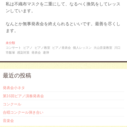
私は不織布マスクを二重にして、なるべく換気をしてレッス
ンしています。
なんとか無事発表会を終えられるといいです。最善を尽くし
ます。
未分類
コンサート
ピアノ
ピアノ教室
ピアノ発表会
個人レッスン
大山音楽教室
川口
市飯塚
感染対策
発表会
連弾
最近の投稿
発表会小ネタ
第16回ピアノ演奏発表会
コンクール
合唱コンクール弾き合い
音楽会