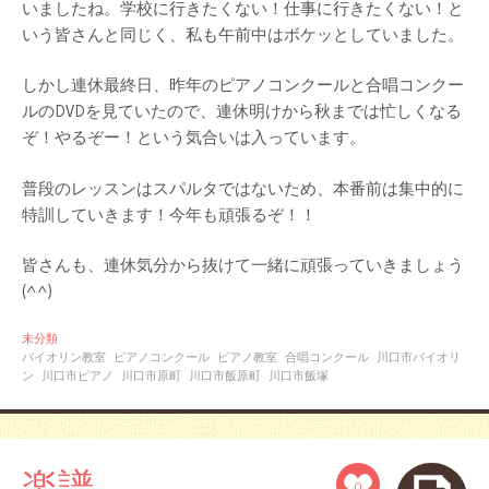
いましたね。学校に行きたくない！仕事に行きたくない！と
いう皆さんと同じく、私も午前中はボケッとしていました。
しかし連休最終日、昨年のピアノコンクールと合唱コンクー
ルのDVDを見ていたので、連休明けから秋までは忙しくなる
ぞ！やるぞー！という気合いは入っています。
普段のレッスンはスパルタではないため、本番前は集中的に
特訓していきます！今年も頑張るぞ！！
皆さんも、連休気分から抜けて一緒に頑張っていきましょう
(^^)
未分類
バイオリン教室
ピアノコンクール
ピアノ教室
合唱コンクール
川口市バイオリ
ン
川口市ピアノ
川口市原町
川口市飯原町
川口市飯塚
楽譜
0