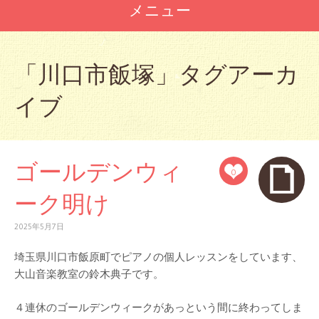
メニュー
コ
ン
「
川口市飯塚
」タグアーカ
テ
ン
イブ
ツ
へ
ス
キ
ッ
ゴールデンウィ
0
プ
ーク明け
2025年5月7日
埼玉県川口市飯原町でピアノの個人レッスンをしています、
大山音楽教室の鈴木典子です。
４連休のゴールデンウィークがあっという間に終わってしま