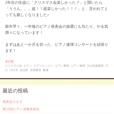
2年生の生徒に「クリスマス会楽しかった？」と聞いたら
「ううん。。。超！！超楽しかった！！！」と、言われてと
っても嬉しくなりました♪
新年早々、一年後のピアノ発表会の抽選にも当たり、やる気
満々になっています！
まずはあと一か月を切った、ピアノ連弾コンサートを頑張り
ます！
未分類
クリスマス会
ピアノ
ピアノレッスン
ピアノ教室
ピアノ連弾
大山音楽教室
川
口
川口市
金山町
音楽教室
飯塚
最近の投稿
発表会小ネタ
第16回ピアノ演奏発表会