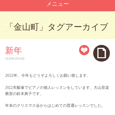
メニュー
コ
ン
「
金山町
」タグアーカイブ
テ
ン
ツ
へ
新年
ス
0
キ
ッ
2022年1月14日
プ
2022年、今年もどうぞよろしくお願い致します。
川口市飯塚でピアノの個人レッスンをしています、大山音楽
教室の鈴木典子です。
年末のクリスマス会からはじめての普通レッスンでした。