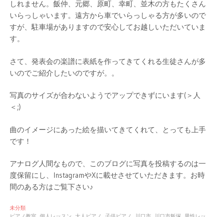
しれません。飯仲、元郷、原町、幸町、並木の方もたくさん
いらっしゃいます。遠方から車でいらっしゃる方が多いので
すが、駐車場がありますので安心してお越しいただいていま
す。
さて、発表会の楽譜に表紙を作ってきてくれる生徒さんが多
いのでご紹介したいのですが。。
写真のサイズが合わないようでアップできずにいます(＞人
＜;)
曲のイメージにあった絵を描いてきてくれて、とっても上手
です！
アナログ人間なもので、このブログに写真を投稿するのは一
度保留にし、InstagramやXに載せさせていただきます。お時
間のある方はご覧下さい♪
未分類
ピアノ教室
個人レッスン
大人ピアノ
子供ピアノ
川口市
川口市飯塚
男性レッ