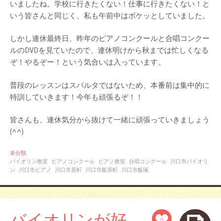
いましたね。学校に行きたくない！仕事に行きたくない！と
いう皆さんと同じく、私も午前中はボケッとしていました。
しかし連休最終日、昨年のピアノコンクールと合唱コンクー
ルのDVDを見ていたので、連休明けから秋までは忙しくなる
ぞ！やるぞー！という気合いは入っています。
普段のレッスンはスパルタではないため、本番前は集中的に
特訓していきます！今年も頑張るぞ！！
皆さんも、連休気分から抜けて一緒に頑張っていきましょう
(^^)
未分類
バイオリン教室
ピアノコンクール
ピアノ教室
合唱コンクール
川口市バイオリ
ン
川口市ピアノ
川口市原町
川口市飯原町
川口市飯塚
バイオリンが好
0