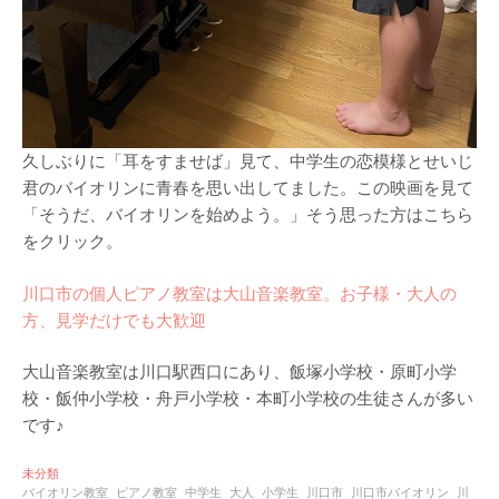
久しぶりに「耳をすませば」見て、中学生の恋模様とせいじ
君のバイオリンに青春を思い出してました。この映画を見て
「そうだ、バイオリンを始めよう。」そう思った方はこちら
をクリック。
川口市の個人ピアノ教室は大山音楽教室。お子様・大人の
方、見学だけでも大歓迎
大山音楽教室は川口駅西口にあり、飯塚小学校・原町小学
校・飯仲小学校・舟戸小学校・本町小学校の生徒さんが多い
です♪
未分類
バイオリン教室
ピアノ教室
中学生
大人
小学生
川口市
川口市バイオリン
川