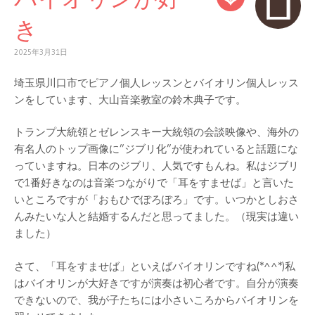
き
2025年3月31日
埼玉県川口市でピアノ個人レッスンとバイオリン個人レッス
ンをしています、大山音楽教室の鈴木典子です。
トランプ大統領とゼレンスキー大統領の会談映像や、海外の
有名人のトップ画像に”ジブリ化”が使われていると話題にな
っていますね。日本のジブリ、人気ですもんね。私はジブリ
で1番好きなのは音楽つながりで「耳をすませば」と言いた
いところですが「おもひでぽろぽろ」です。いつかとしおさ
んみたいな人と結婚するんだと思ってました。（現実は違い
ました）
さて、「耳をすませば」といえばバイオリンですね(*^^*)私
はバイオリンが大好きですが演奏は初心者です。自分が演奏
できないので、我が子たちには小さいころからバイオリンを