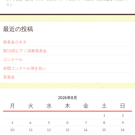
スン
最近の投稿
発表会小ネタ
第16回ピアノ演奏発表会
コンクール
合唱コンクール弾き合い
音楽会
2026年8月
月
火
水
木
金
土
日
1
2
3
4
5
6
7
8
9
10
11
12
13
14
15
16