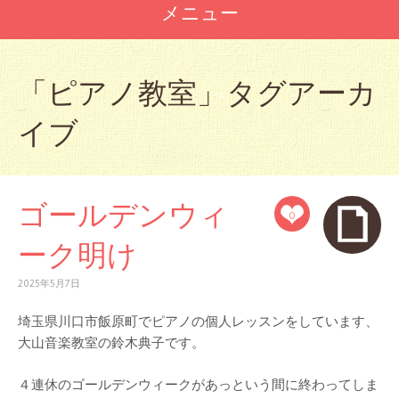
メニュー
コ
ン
「
ピアノ教室
」タグアーカ
テ
ン
イブ
ツ
へ
ス
キ
ッ
ゴールデンウィ
0
プ
ーク明け
2025年5月7日
埼玉県川口市飯原町でピアノの個人レッスンをしています、
大山音楽教室の鈴木典子です。
４連休のゴールデンウィークがあっという間に終わってしま