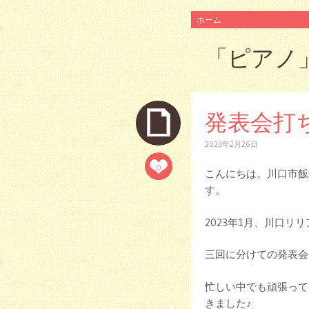
コ
ホーム
ン
テ
「
ピアノ
ン
ツ
へ
ス
キ
発表会打
ッ
プ
2023年2月26日
0
こんにちは。川口市飯
す。
2023年1月、川口
三回に分けての発表会は
忙しい中でも頑張って
きました♪