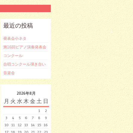
最近の投稿
発表会小ネタ
第16回ピアノ演奏発表会
コンクール
合唱コンクール弾き合い
音楽会
2026年8月
月
火
水
木
金
土
日
1
2
3
4
5
6
7
8
9
10
11
12
13
14
15
16
17
18
19
20
21
22
23