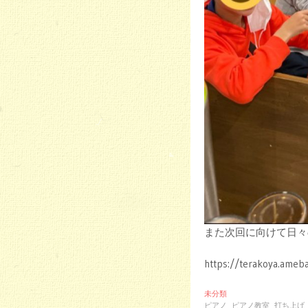
また次回に向けて日々
https://terakoya.ameba
未分類
ピアノ
ピアノ教室
打ち上げ