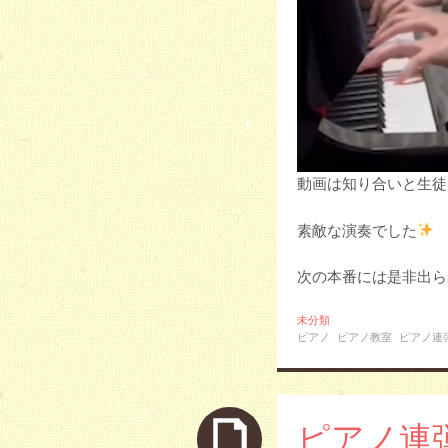
動画は知り合いと生徒
素敵な演奏でした
次の本番には是非出ら
未分類
ピアノ
ピアノ教室
ピアノ連
ピアノ連