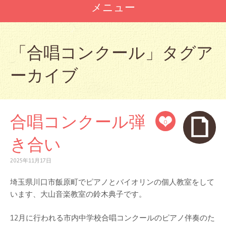
メニュー
コ
ン
「
合唱コンクール
」タグア
テ
ン
ーカイブ
ツ
へ
ス
キ
ッ
合唱コンクール弾
0
プ
き合い
2025年11月17日
埼玉県川口市飯原町でピアノとバイオリンの個人教室をして
います、大山音楽教室の鈴木典子です。
12月に行われる市内中学校合唱コンクールのピアノ伴奏のた