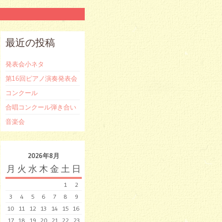
最近の投稿
発表会小ネタ
第16回ピアノ演奏発表会
コンクール
合唱コンクール弾き合い
音楽会
2026年8月
月
火
水
木
金
土
日
1
2
3
4
5
6
7
8
9
10
11
12
13
14
15
16
17
18
19
20
21
22
23