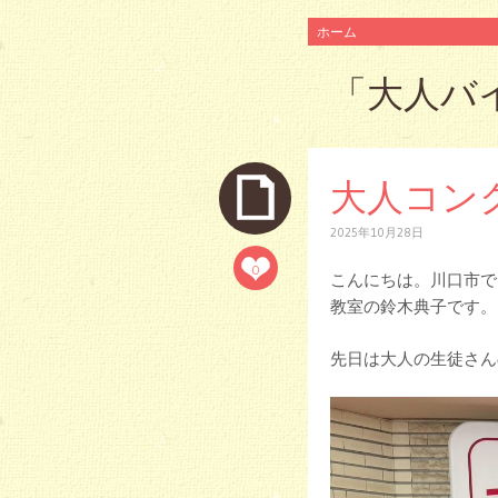
コ
ホーム
ン
テ
「
大人バ
ン
ツ
へ
ス
キ
大人コン
ッ
プ
2025年10月28日
0
こんにちは。川口市で
教室の鈴木典子です。
先日は大人の生徒さん