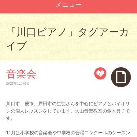
メニュー
コ
ン
「
川口ピアノ
」タグアーカ
テ
ン
イブ
ツ
へ
ス
キ
ッ
音楽会
0
プ
2025年11月6日
川口市、蕨市、戸田市の生徒さんを中心にピアノとバイオリ
ンの個人レッスンをしています、大山音楽教室の鈴木典子で
す。
11月は小学校の音楽会や中学校の合唱コンクールのシーズン