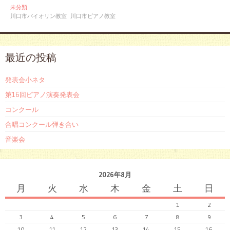
未分類
川口市バイオリン教室
川口市ピアノ教室
最近の投稿
発表会小ネタ
第16回ピアノ演奏発表会
コンクール
合唱コンクール弾き合い
音楽会
2026年8月
月
火
水
木
金
土
日
1
2
3
4
5
6
7
8
9
10
11
12
13
14
15
16