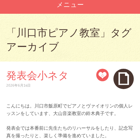
メニュー
コ
ン
「
川口市ピアノ教室
」タグ
テ
ン
アーカイブ
ツ
へ
ス
キ
ッ
発表会小ネタ
0
プ
2026年6月14日
こんにちは。川口市飯原町でピアノとヴァイオリンの個人レ
ッスンをしています、大山音楽教室の鈴木典子です。
発表会では本番前に先生たちのリハーサルをしたり、記念写
真を撮ったりと、楽しく準備を進めていました。