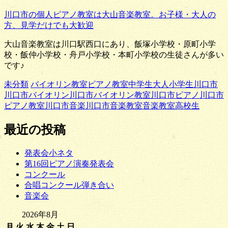
川口市の個人ピアノ教室は大山音楽教室。お子様・大人の
方、見学だけでも大歓迎
大山音楽教室は川口駅西口にあり、飯塚小学校・原町小学
校・飯仲小学校・舟戸小学校・本町小学校の生徒さんが多い
です♪
未分類
バイオリン教室
ピアノ教室
中学生
大人
小学生
川口市
川口市バイオリン
川口市バイオリン教室
川口市ピアノ
川口市
ピアノ教室
川口市音楽
川口市音楽教室
音楽教室
高校生
最近の投稿
発表会小ネタ
第16回ピアノ演奏発表会
コンクール
合唱コンクール弾き合い
音楽会
2026年8月
月
火
水
木
金
土
日