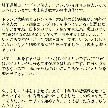
埼玉県川口市でピアノ個人レッスンとバイオリン個人レッス
ンをしています、大山音楽教室の鈴木典子です。
トランプ大統領とゼレンスキー大統領の会談映像や、海外の
有名人のトップ画像に”ジブリ化”が使われていると話題にな
っていますね。日本のジブリ、人気ですもんね。私はジブリ
で1番好きなのは音楽つながりで「耳をすませば」と言いた
いところですが「おもひでぽろぽろ」です。いつかとしおさ
んみたいな人と結婚するんだと思ってました。（現実は違い
ました）
さて、「耳をすませば」といえばバイオリンですね(*^^*)私
はバイオリンが大好きですが演奏は初心者です。自分が演奏
できないので、我が子たちには小さいころからバイオリンを
習わせてきました。
久しぶりに「耳をすませば」見て、中学生の恋模様とせいじ
君のバイオリンに青春を思い出してました。この映画を見て
「そうだ、バイオリンを始めよう。」そう思った方はこちら
をクリック。