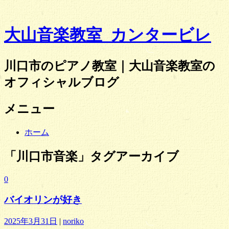
大山音楽教室_カンタービレ
川口市のピアノ教室｜大山音楽教室の
オフィシャルブログ
メニュー
コ
ホーム
ン
テ
「
川口市音楽
」タグアーカイブ
ン
ツ
0
へ
ス
バイオリンが好き
キ
ッ
2025年3月31日
|
noriko
プ