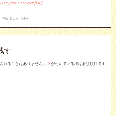
://ooyama-piano.com/faq/
生
子供
川口市
発表会
残す
されることはありません。
※
が付いている欄は必須項目です