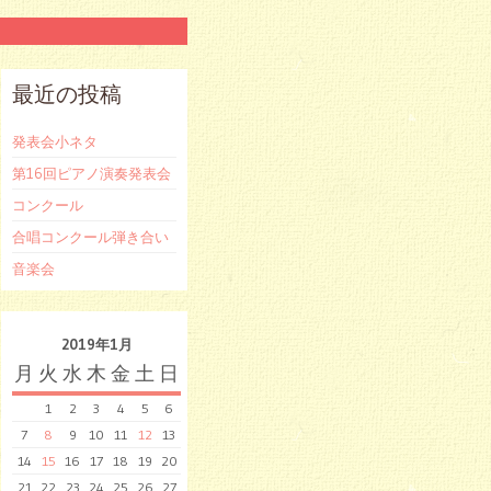
最近の投稿
発表会小ネタ
第16回ピアノ演奏発表会
コンクール
合唱コンクール弾き合い
音楽会
2019年1月
月
火
水
木
金
土
日
1
2
3
4
5
6
7
8
9
10
11
12
13
14
15
16
17
18
19
20
21
22
23
24
25
26
27