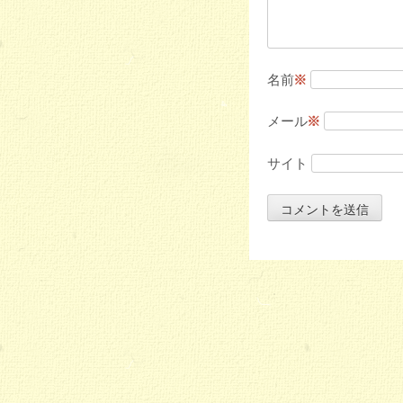
名前
※
メール
※
サイト