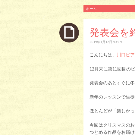
コ
ホーム
ン
テ
ン
発表会を
ツ
へ
2019年1月12日
NORIKO
ス
キ
ッ
こんにちは、
川口ピア
プ
12月末に第11回目
発表会のあとすぐに冬
新年のレッスンで生徒
ほとんどが「楽しかった
今回はクリスマスのお
つとめる作品をお届け