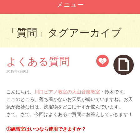
メニュー
コ
ン
「
質問
」タグアーカイブ
テ
ン
ツ
へ
よくある質問
ス
0
キ
ッ
2018年7月9日
プ
こんにちは、
川口ピアノ教室の大山音楽教室
・鈴木です。
ここのところ、落ち着かないお天気が続いていますね。
お天
気が微妙な日は、洗濯物をどこに干すか悩んでいます。
さて、
さて、今回はよくあるご質問にお答えしていきます！
①練習室はいつなら使用できますか？