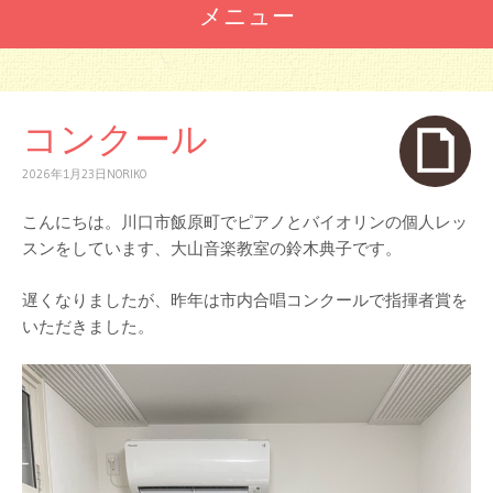
メニュー
コ
ン
テ
コンクール
ン
ツ
2026年1月23日
NORIKO
へ
ス
こんにちは。川口市飯原町でピアノとバイオリンの個人レッ
キ
ッ
スンをしています、大山音楽教室の鈴木典子です。
プ
遅くなりましたが、昨年は市内合唱コンクールで指揮者賞を
いただきました。