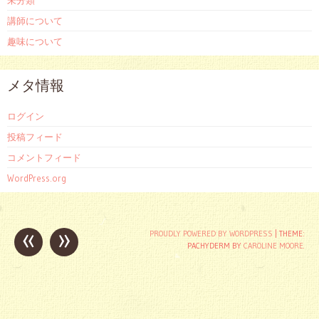
未分類
講師について
趣味について
メタ情報
ログイン
投稿フィード
コメントフィード
WordPress.org
«
»
投
PROUDLY POWERED BY WORDPRESS
|
THEME:
PACHYDERM BY
CAROLINE MOORE
.
稿
ナ
ビ