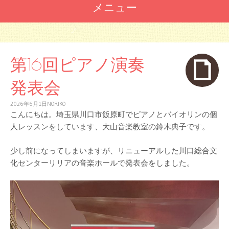
メニュー
コ
ン
テ
第16回ピアノ演奏
ン
ツ
発表会
へ
ス
2026年6月1日
NORIKO
キ
こんにちは。埼玉県川口市飯原町でピアノとバイオリンの個
ッ
プ
人レッスンをしています、大山音楽教室の鈴木典子です。
少し前になってしまいますが、リニューアルした川口総合文
化センターリリアの音楽ホールで発表会をしました。