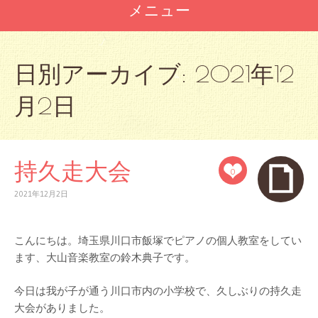
メニュー
コ
ン
日別アーカイブ:
2021年12
テ
ン
月2日
ツ
へ
ス
キ
ッ
持久走大会
0
プ
2021年12月2日
こんにちは。埼玉県川口市飯塚でピアノの個人教室をしてい
ます、大山音楽教室の鈴木典子です。
今日は我が子が通う川口市内の小学校で、久しぶりの持久走
大会がありました。