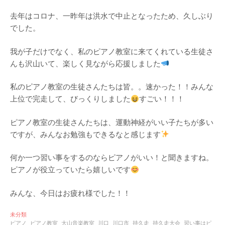
去年はコロナ、一昨年は洪水で中止となったため、久しぶり
でした。
我が子だけでなく、私のピアノ教室に来てくれている生徒さ
んも沢山いて、楽しく見ながら応援しました
私のピアノ教室の生徒さんたちは皆。。速かった！！みんな
上位で完走して、びっくりしました
すごい！！！
ピアノ教室の生徒さんたちは、運動神経がいい子たちが多い
ですが、みんなお勉強もできるなと感じます
何か一つ習い事をするのならピアノがいい！と聞きますね。
ピアノが役立っていたら嬉しいです
みんな、今日はお疲れ様でした！！
未分類
ピアノ
ピアノ教室
大山音楽教室
川口
川口市
持久走
持久走大会
習い事はピ