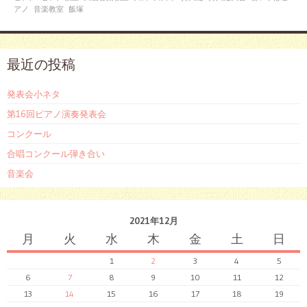
アノ
音楽教室
飯塚
最近の投稿
発表会小ネタ
第16回ピアノ演奏発表会
コンクール
合唱コンクール弾き合い
音楽会
2021年12月
月
火
水
木
金
土
日
1
2
3
4
5
6
7
8
9
10
11
12
13
14
15
16
17
18
19