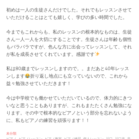
初めは一人の生徒さんだけでした。それでもレッスンさせて
いただけることはとても嬉しく、学びの多い時間でした。
今までもこれからも、私のレッスンの根本的なものは、生徒
さん一人一人を大切にすることです。生徒さんは年齢も個性
もバラバラですが、色んな方に出会ってレッスンして、それ
が私を成長させてくれています。感謝です
私は80歳までレッスンしますので。。まだあと40年レッス
ンします
折り返し地点にも立っていないので、これから
益々勉強させていただきます！
今は中学校でも働かせていただいているので、体力的にきつ
いなと思うこともありますが、これもまたたくさん勉強にな
ります。その中で根本的なピアノという部分を忘れないよう
に、私もピアノの練習を頑張ります！！
未分類
ピアノ
ピアノレッスン
ピアノ教室
ピアノ練習
個人レッスン
川口
川口市
音