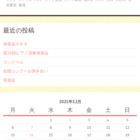
楽教室
飯塚
最近の投稿
発表会小ネタ
第16回ピアノ演奏発表会
コンクール
合唱コンクール弾き合い
音楽会
2021年12月
月
火
水
木
金
土
日
1
2
3
4
5
6
7
8
9
10
11
12
13
14
15
16
17
18
19