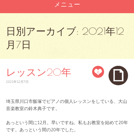
メニュー
コ
ン
日別アーカイブ:
2021年12
テ
ン
月7日
ツ
へ
ス
キ
ッ
レッスン20年
0
プ
2021年12月7日
埼玉県川口市飯塚でピアノの個人レッスンをしている、大山
音楽教室の鈴木典子です。
あっという間に12月。早いですね。私もお教室を始めて20年
です。あっという間の20年でした。