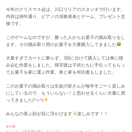
今年のクリスマス会は、川口リリアのスタジオで行います。
内容は例年通り、ピアノの演奏発表とゲーム、プレゼント交
換です。
このゲームなのですが、勝った人からお菓子の掴み取りをし
ます。その掴み取り用のお菓子を大量購入してきました
大量すぎてカートに乗らず、3回に分けて購入しては車に積
み込む作業をしました。帰宅後は子供たちに手伝ってもらっ
てお菓子を家に運ぶ作業。車と家を何往復もしました。
このお菓子の掴み取りは生徒の皆さんが毎年すごーく楽しみ
にしているので、もういらない！と思わせるくらい大量に買
ってきました(^○^)
みんなの喜ぶ顔が目に浮かびます
楽しみです！！
未分類
イベント
お菓子掴み取り
クリスマス
クリスマス会
ピアノ
ピアノレッスン
ピ