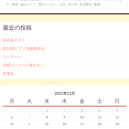
アノ教室
個人ピアノ
個人レッスン
川口
川口市
音楽教室
飯塚
最近の投稿
発表会小ネタ
第16回ピアノ演奏発表会
コンクール
合唱コンクール弾き合い
音楽会
2021年12月
月
火
水
木
金
土
日
1
2
3
4
5
6
7
8
9
10
11
12
13
14
15
16
17
18
19