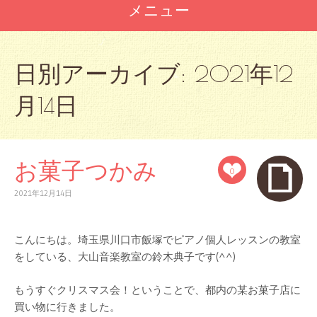
メニュー
コ
ン
日別アーカイブ:
2021年12
テ
ン
月14日
ツ
へ
ス
キ
ッ
お菓子つかみ
0
プ
2021年12月14日
こんにちは。埼玉県川口市飯塚でピアノ個人レッスンの教室
をしている、大山音楽教室の鈴木典子です(^^)
もうすぐクリスマス会！ということで、都内の某お菓子店に
買い物に行きました。